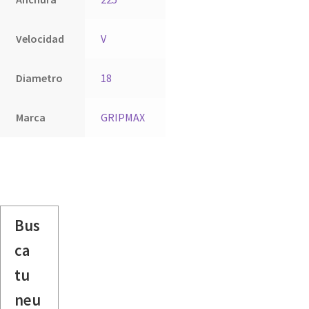
Velocidad
V
Diametro
18
Marca
GRIPMAX
Bus
ca
tu
neu