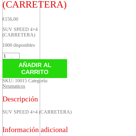
(CARRETERA)
€
156,00
SUV SPEED 4×4
(CARRETERA)
1000 disponibles
SUV
SPEED
AÑADIR AL
4x4
CARRITO
(CARRETERA)
cantidad
SKU:
10015
Categoría:
Neumaticos
Descripción
SUV SPEED 4×4 (CARRETERA)
Información adicional