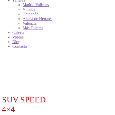
Talleres
Madrid Vallecas
Villalba
Chinchón
Alcalá de Henares
Valencia
Más Talleres
Galería
Videos
Blog
Contácto
SUV SPEED
4×4