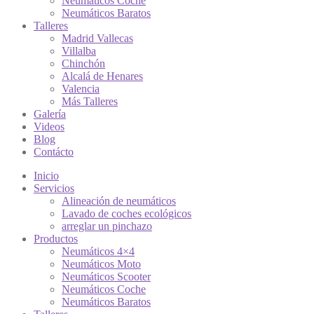
Neumáticos Coche
Neumáticos Baratos
Talleres
Madrid Vallecas
Villalba
Chinchón
Alcalá de Henares
Valencia
Más Talleres
Galería
Videos
Blog
Contácto
Inicio
Servicios
Alineación de neumáticos
Lavado de coches ecológicos
arreglar un pinchazo
Productos
Neumáticos 4×4
Neumáticos Moto
Neumáticos Scooter
Neumáticos Coche
Neumáticos Baratos