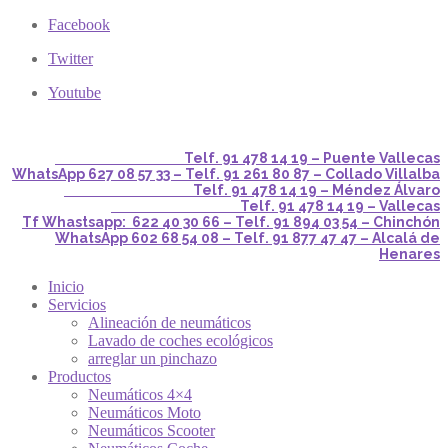
Facebook
Twitter
Youtube
Telf. 91 478 14 19 – Puente Vallecas
WhatsApp 627 08 57 33 – Telf. 91 261 80 87 – Collado Villalba
Telf. 91 478 14 19 – Méndez Álvaro
Telf. 91 478 14 19 – Vallecas
Tf Whastsapp: 622 40 30 66 – Telf. 91 894 03 54 – Chinchón
WhatsApp 602 68 54 08 – Telf. 91 877 47 47 – Alcalá de
Henares
Inicio
Servicios
Alineación de neumáticos
Lavado de coches ecológicos
arreglar un pinchazo
Productos
Neumáticos 4×4
Neumáticos Moto
Neumáticos Scooter