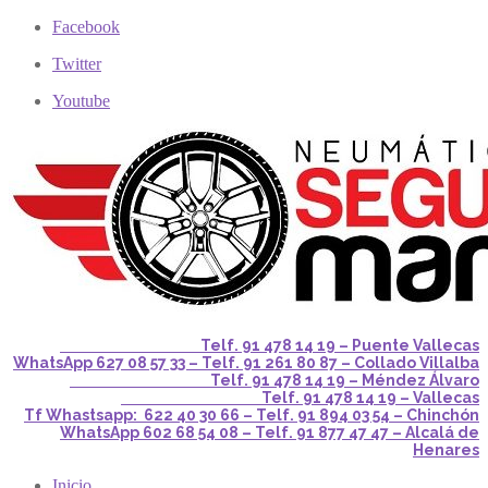
Facebook
Twitter
Youtube
Telf. 91 478 14 19 – Puente Vallecas
WhatsApp 627 08 57 33 – Telf. 91 261 80 87 – Collado Villalba
Telf. 91 478 14 19 – Méndez Álvaro
Telf. 91 478 14 19 – Vallecas
Tf Whastsapp: 622 40 30 66 – Telf. 91 894 03 54 – Chinchón
WhatsApp 602 68 54 08 – Telf. 91 877 47 47 – Alcalá de
Henares
Inicio