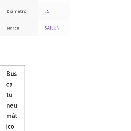
Diametro
15
Marca
SAILUN
Bus
ca
tu
neu
mát
ico