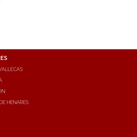
RES
VALLECAS
A
ON
DE HENARES