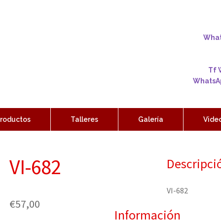
Whats
Tf 
WhatsAp
roductos
Talleres
Galería
Vide
VI-682
Descripci
VI-682
€
57,00
Información