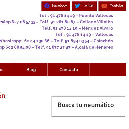
Facebook
Twitter
Youtube
Telf. 91 478 14 19 – Puente Vallecas
App 627 08 57 33 – Telf. 91 261 80 87 – Collado Villalba
Telf. 91 478 14 19 – Méndez Álvaro
Telf. 91 478 14 19 – Vallecas
Whastsapp: 622 40 30 66 – Telf. 91 894 03 54 – Chinchón
p 602 68 54 08 – Telf. 91 877 47 47 – Alcalá de Henares
os
Blog
Contácto
ón
Busca tu neumático