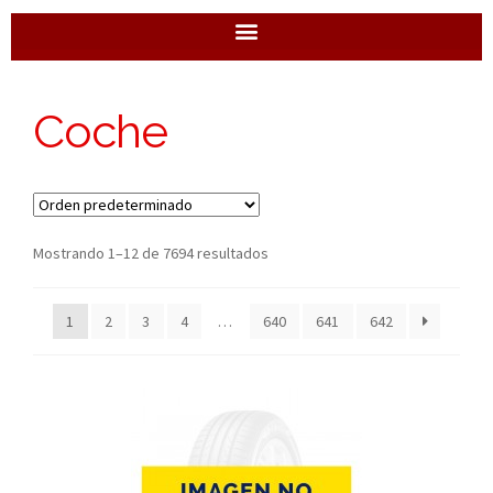
Coche
Mostrando 1–12 de 7694 resultados
1
2
3
4
…
640
641
642