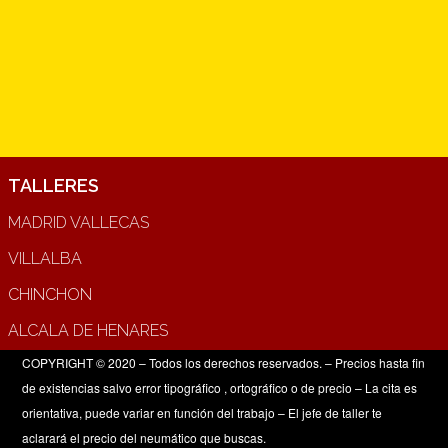
TALLERES
MADRID VALLECAS
VILLALBA
CHINCHON
ALCALA DE HENARES
COPYRIGHT © 2020 – Todos los derechos reservados. – Precios hasta fin
de existencias salvo error tipográfico , ortográfico o de precio – La cita es
orientativa, puede variar en función del trabajo – El jefe de taller te
aclarará el precio del neumático que buscas.