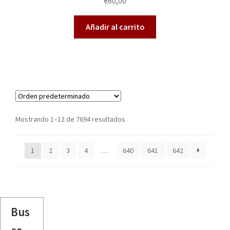
€
60,00
Añadir al carrito
Mostrando 1–12 de 7694 resultados
1
2
3
4
…
640
641
642
Bus