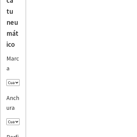
ca
tu
neu
mát
ico
Marc
a
Anch
ura
Perfi