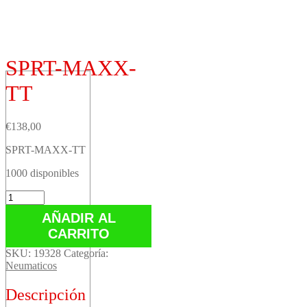
SPRT-MAXX-
TT
€
138,00
SPRT-MAXX-TT
1000 disponibles
SPRT-
MAXX-
AÑADIR AL
TT
CARRITO
cantidad
SKU:
19328
Categoría:
Neumaticos
Descripción