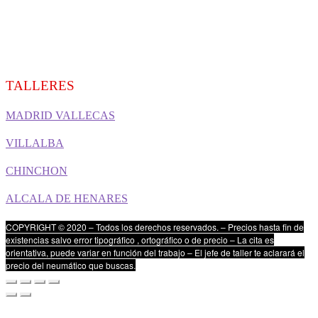
TALLERES
MADRID VALLECAS
VILLALBA
CHINCHON
ALCALA DE HENARES
COPYRIGHT © 2020 – Todos los derechos reservados. – Precios hasta fin de
existencias salvo error tipográfico , ortográfico o de precio – La cita es
orientativa, puede variar en función del trabajo – El jefe de taller te aclarará el
precio del neumático que buscas.