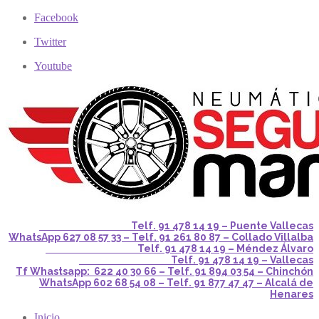
Facebook
Twitter
Youtube
Telf. 91 478 14 19 – Puente Vallecas
WhatsApp 627 08 57 33 – Telf. 91 261 80 87 – Collado Villalba
Telf. 91 478 14 19 – Méndez Álvaro
Telf. 91 478 14 19 – Vallecas
Tf Whastsapp: 622 40 30 66 – Telf. 91 894 03 54 – Chinchón
WhatsApp 602 68 54 08 – Telf. 91 877 47 47 – Alcalá de
Henares
Inicio