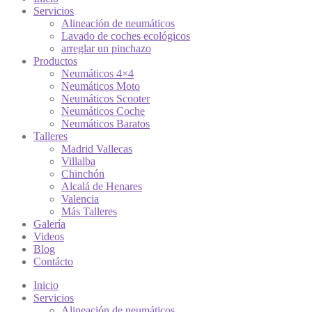
Servicios
Alineación de neumáticos
Lavado de coches ecológicos
arreglar un pinchazo
Productos
Neumáticos 4×4
Neumáticos Moto
Neumáticos Scooter
Neumáticos Coche
Neumáticos Baratos
Talleres
Madrid Vallecas
Villalba
Chinchón
Alcalá de Henares
Valencia
Más Talleres
Galería
Videos
Blog
Contácto
Inicio
Servicios
Alineación de neumáticos