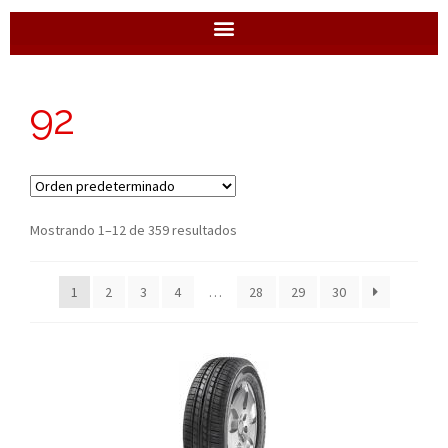
92
Mostrando 1–12 de 359 resultados
1
2
3
4
…
28
29
30