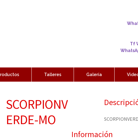
Whats
Tf 
WhatsAp
roductos
Talleres
Galería
Vide
SCORPIONV
Descripci
ERDE-MO
SCORPIONVER
Información