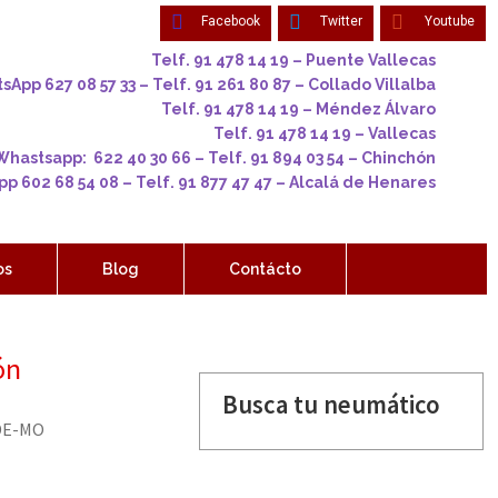
Facebook
Twitter
Youtube
Telf. 91 478 14 19 – Puente Vallecas
App 627 08 57 33 – Telf. 91 261 80 87 – Collado Villalba
Telf. 91 478 14 19 – Méndez Álvaro
Telf. 91 478 14 19 – Vallecas
Whastsapp: 622 40 30 66 – Telf. 91 894 03 54 – Chinchón
p 602 68 54 08 – Telf. 91 877 47 47 – Alcalá de Henares
os
Blog
Contácto
ón
Busca tu neumático
DE-MO