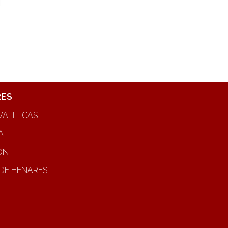
RES
VALLECAS
A
ON
DE HENARES