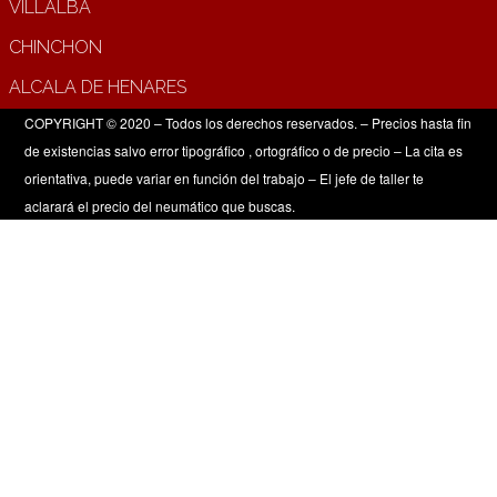
VILLALBA
CHINCHON
ALCALA DE HENARES
COPYRIGHT © 2020 – Todos los derechos reservados. – Precios hasta fin
de existencias salvo error tipográfico , ortográfico o de precio – La cita es
orientativa, puede variar en función del trabajo – El jefe de taller te
aclarará el precio del neumático que buscas.