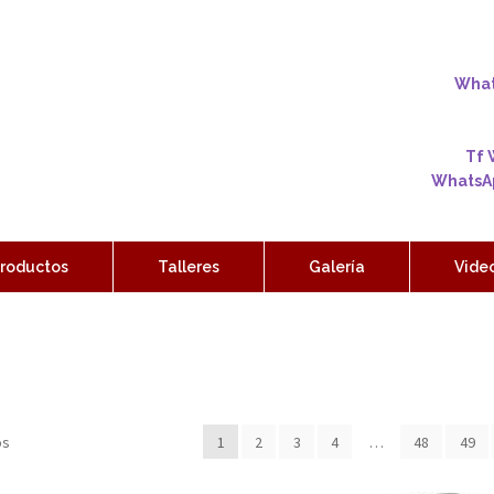
Whats
Tf 
WhatsAp
roductos
Talleres
Galería
Vide
os
1
2
3
4
…
48
49