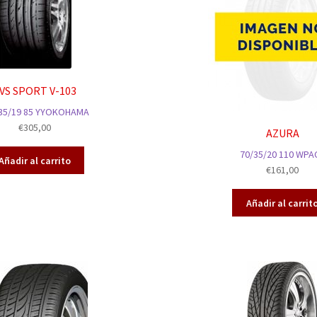
VS SPORT V-103
35/19 85 YYOKOHAMA
€
305,00
AZURA
70/35/20 110 WPA
Añadir al carrito
€
161,00
Añadir al carrit