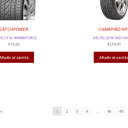
CATCHPOWER
CHAMPIRO HP
35/19 91 WWINDFORCE
245/35/20 95 WGT-R
€
70,00
€
239,00
Añadir al carrito
Añadir al carrit
os
1
2
3
4
…
48
49