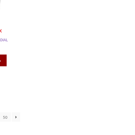
X
ADIAL
o
50