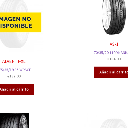
AS-1
70/35/20 110 YNAN
€
184,00
ALVENTI-XL
75/35/19 85 WPACE
Añadir al carrit
€
137,00
Añadir al carrito