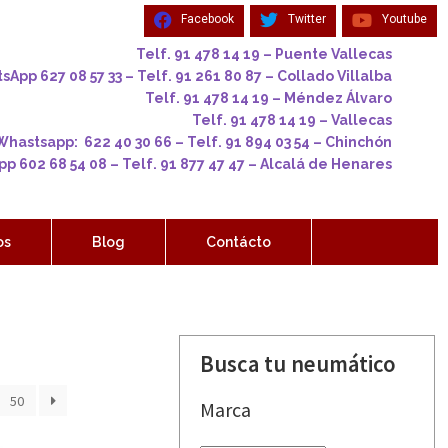
Facebook
Twitter
Youtube
Telf. 91 478 14 19 – Puente Vallecas
App 627 08 57 33 – Telf. 91 261 80 87 – Collado Villalba
Telf. 91 478 14 19 – Méndez Álvaro
Telf. 91 478 14 19 – Vallecas
Whastsapp: 622 40 30 66 – Telf. 91 894 03 54 – Chinchón
p 602 68 54 08 – Telf. 91 877 47 47 – Alcalá de Henares
os
Blog
Contácto
Busca tu neumático
50
Marca