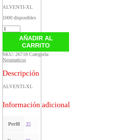
ALVENTI-XL
1000 disponibles
ALVENTI-
XL
AÑADIR AL
cantidad
CARRITO
SKU:
26718
Categoría:
Neumaticos
Descripción
ALVENTI-XL
Información adicional
Perfil
35