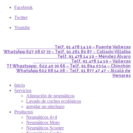
Facebook
Twitter
Youtube
Telf. 91 478 14 19 – Puente Vallecas
WhatsApp 627 08 57 33 – Telf. 91 261 80 87 – Collado Villalba
Telf. 91 478 14 19 – Méndez Álvaro
Telf. 91 478 14 19 – Vallecas
Tf Whastsapp: 622 40 30 66 – Telf. 91 894 03 54 – Chinchón
WhatsApp 602 68 54 08 – Telf. 91 877 47 47 – Alcalá de
Henares
Inicio
Servicios
Alineación de neumáticos
Lavado de coches ecológicos
arreglar un pinchazo
Productos
Neumáticos 4×4
Neumáticos Moto
Neumáticos Scooter