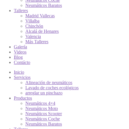
Neumáticos Coche
Neumáticos Baratos
Talleres
Madrid Vallecas
Villalba
Chinchón
Alcalá de Henares
Valencia
Más Talleres
Galería
Videos
Blog
Contácto
Inicio
Servicios
Alineación de neumáticos
Lavado de coches ecológicos
arreglar un pinchazo
Productos
Neumáticos 4×4
Neumáticos Moto
Neumáticos Scooter
Neumáticos Coche
Neumáticos Baratos