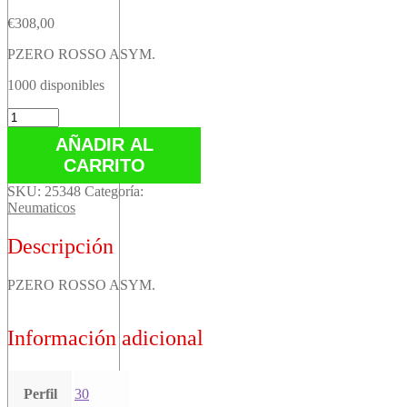
€
308,00
PZERO ROSSO ASYM.
1000 disponibles
PZERO
ROSSO
AÑADIR AL
ASYM.
CARRITO
cantidad
SKU:
25348
Categoría:
Neumaticos
Descripción
PZERO ROSSO ASYM.
Información adicional
Perfil
30