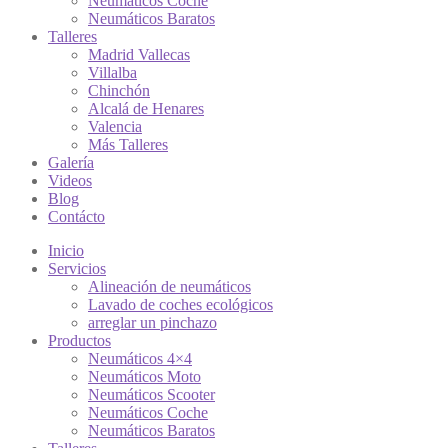
Neumáticos Coche
Neumáticos Baratos
Talleres
Madrid Vallecas
Villalba
Chinchón
Alcalá de Henares
Valencia
Más Talleres
Galería
Videos
Blog
Contácto
Inicio
Servicios
Alineación de neumáticos
Lavado de coches ecológicos
arreglar un pinchazo
Productos
Neumáticos 4×4
Neumáticos Moto
Neumáticos Scooter
Neumáticos Coche
Neumáticos Baratos