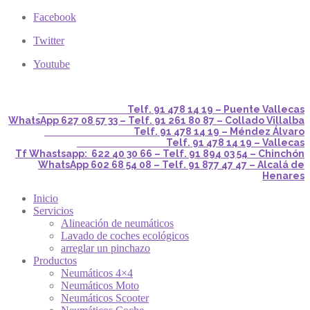
Facebook
Twitter
Youtube
Telf. 91 478 14 19 – Puente Vallecas
WhatsApp 627 08 57 33 – Telf. 91 261 80 87 – Collado Villalba
Telf. 91 478 14 19 – Méndez Álvaro
Telf. 91 478 14 19 – Vallecas
Tf Whastsapp: 622 40 30 66 – Telf. 91 894 03 54 – Chinchón
WhatsApp 602 68 54 08 – Telf. 91 877 47 47 – Alcalá de
Henares
Inicio
Servicios
Alineación de neumáticos
Lavado de coches ecológicos
arreglar un pinchazo
Productos
Neumáticos 4×4
Neumáticos Moto
Neumáticos Scooter