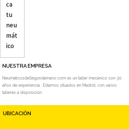
ca
tu
neu
mát
ico
NUESTRA EMPRESA
NeumaticosdeSegundamano.com es un taller mecánico con 30
años de experiencia . Estamos situados en Madrid, con varios
talleres a disposición.
UBICACIÓN