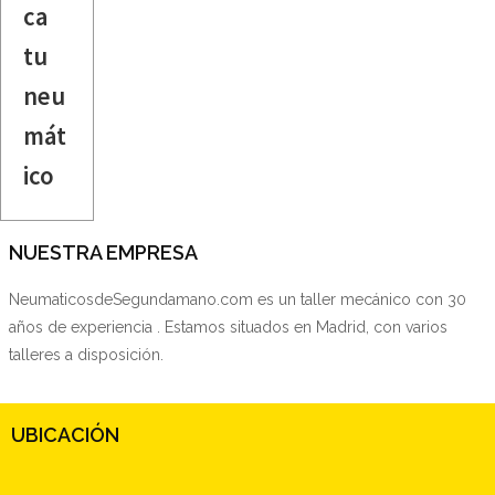
ca
tu
neu
mát
ico
NUESTRA EMPRESA
NeumaticosdeSegundamano.com es un taller mecánico con 30
años de experiencia . Estamos situados en Madrid, con varios
talleres a disposición.
UBICACIÓN