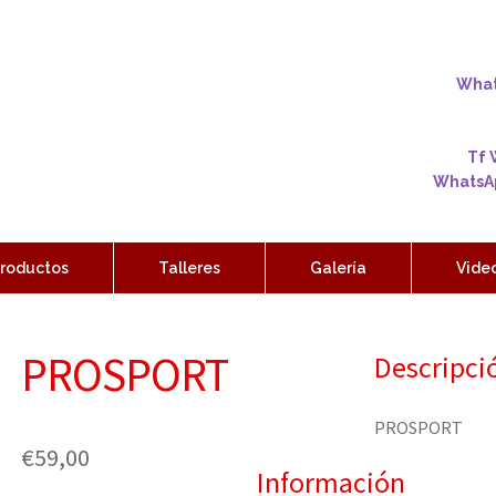
Whats
Tf 
WhatsAp
roductos
Talleres
Galería
Vide
PROSPORT
Descripci
PROSPORT
€
59,00
Información