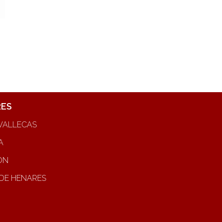
RES
VALLECAS
A
ON
DE HENARES