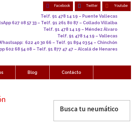
Facebook
Twitter
Youtube
Telf. 91 478 14 19 – Puente Vallecas
App 627 08 57 33 – Telf. 91 261 80 87 – Collado Villalba
Telf. 91 478 14 19 – Méndez Álvaro
Telf. 91 478 14 19 – Vallecas
Whastsapp: 622 40 30 66 – Telf. 91 894 03 54 – Chinchón
p 602 68 54 08 – Telf. 91 877 47 47 – Alcalá de Henares
os
Blog
Contácto
ón
Busca tu neumático