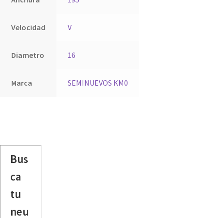
Velocidad
V
Diametro
16
Marca
SEMINUEVOS KM0
Bus
ca
tu
neu