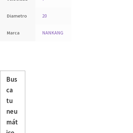
Diametro
20
Marca
NANKANG
Bus
ca
tu
neu
mát
ico