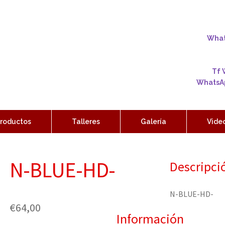
Whats
Tf 
WhatsAp
roductos
Talleres
Galería
Vide
N-BLUE-HD-
Descripci
N-BLUE-HD-
€
64,00
Información