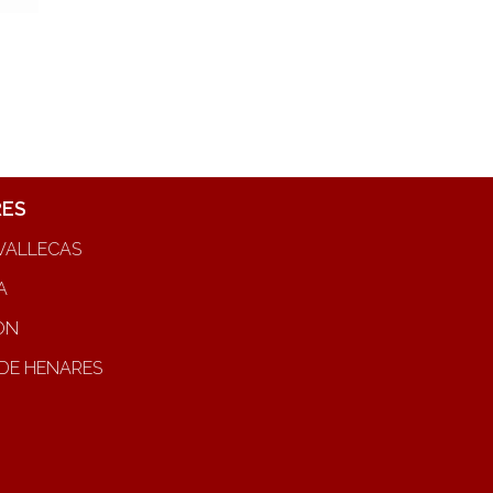
RES
VALLECAS
A
ON
DE HENARES