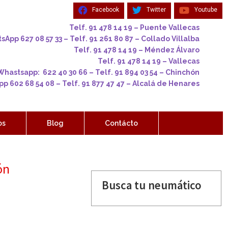
Facebook
Twitter
Youtube
Telf. 91 478 14 19 – Puente Vallecas
App 627 08 57 33 – Telf. 91 261 80 87 – Collado Villalba
Telf. 91 478 14 19 – Méndez Álvaro
Telf. 91 478 14 19 – Vallecas
Whastsapp: 622 40 30 66 – Telf. 91 894 03 54 – Chinchón
p 602 68 54 08 – Telf. 91 877 47 47 – Alcalá de Henares
os
Blog
Contácto
ón
Busca tu neumático