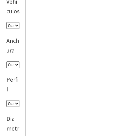
Vehi
culos
Anch
ura
Perfi
l
Dia
metr