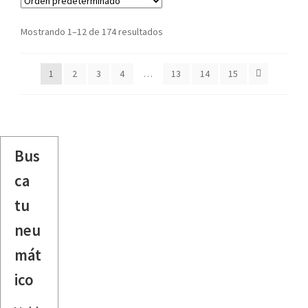
Mostrando 1–12 de 174 resultados
1
2
3
4
…
13
14
15
Bus
ca
tu
neu
mát
ico