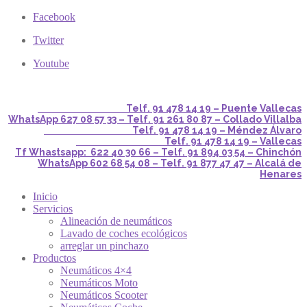
Facebook
Twitter
Youtube
Telf. 91 478 14 19 – Puente Vallecas
WhatsApp 627 08 57 33 – Telf. 91 261 80 87 – Collado Villalba
Telf. 91 478 14 19 – Méndez Álvaro
Telf. 91 478 14 19 – Vallecas
Tf Whastsapp: 622 40 30 66 – Telf. 91 894 03 54 – Chinchón
WhatsApp 602 68 54 08 – Telf. 91 877 47 47 – Alcalá de
Henares
Inicio
Servicios
Alineación de neumáticos
Lavado de coches ecológicos
arreglar un pinchazo
Productos
Neumáticos 4×4
Neumáticos Moto
Neumáticos Scooter