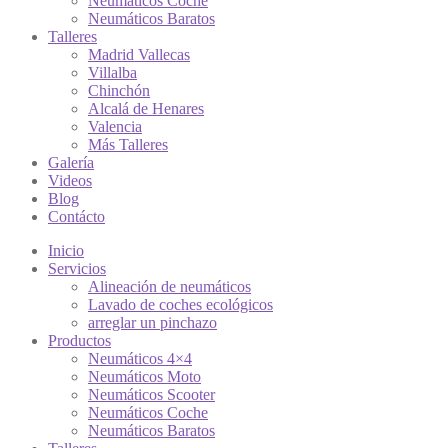
Neumáticos Coche
Neumáticos Baratos
Talleres
Madrid Vallecas
Villalba
Chinchón
Alcalá de Henares
Valencia
Más Talleres
Galería
Videos
Blog
Contácto
Inicio
Servicios
Alineación de neumáticos
Lavado de coches ecológicos
arreglar un pinchazo
Productos
Neumáticos 4×4
Neumáticos Moto
Neumáticos Scooter
Neumáticos Coche
Neumáticos Baratos