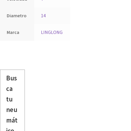
Diametro
14
Marca
LINGLONG
Bus
ca
tu
neu
mát
ico