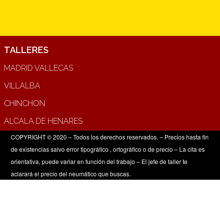
TALLERES
MADRID VALLECAS
VILLALBA
CHINCHON
ALCALA DE HENARES
COPYRIGHT © 2020 – Todos los derechos reservados. – Precios hasta fin
de existencias salvo error tipográfico , ortográfico o de precio – La cita es
orientativa, puede variar en función del trabajo – El jefe de taller te
aclarará el precio del neumático que buscas.