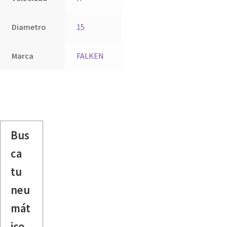
Diametro
15
Marca
FALKEN
Bus
ca
tu
neu
mát
ico