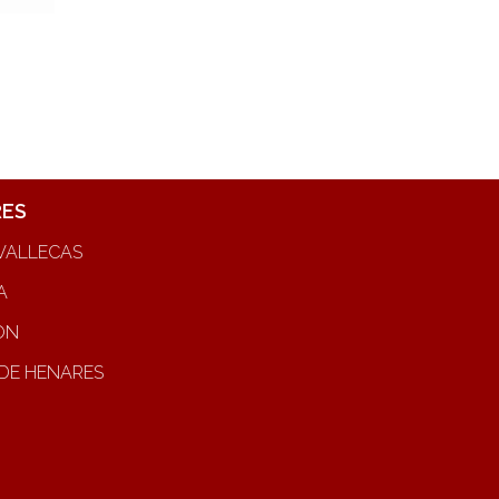
RES
VALLECAS
A
ON
DE HENARES