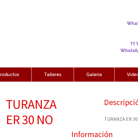
Whats
Tf 
WhatsAp
roductos
Talleres
Galería
Vide
TURANZA
Descripci
ER 30 NO
TURANZA ER 30
Información