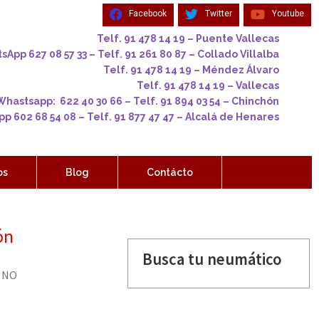
Facebook
Twitter
Youtube
Telf. 91 478 14 19 – Puente Vallecas
App 627 08 57 33 – Telf. 91 261 80 87 – Collado Villalba
Telf. 91 478 14 19 – Méndez Álvaro
Telf. 91 478 14 19 – Vallecas
Whastsapp: 622 40 30 66 – Telf. 91 894 03 54 – Chinchón
p 602 68 54 08 – Telf. 91 877 47 47 – Alcalá de Henares
os
Blog
Contácto
ón
Busca tu neumático
 NO