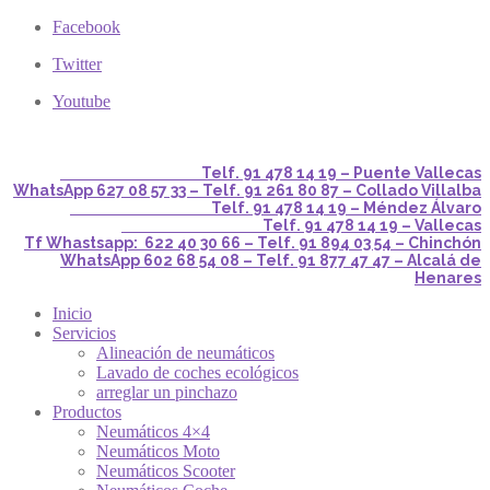
Facebook
Twitter
Youtube
Telf. 91 478 14 19 – Puente Vallecas
WhatsApp 627 08 57 33 – Telf. 91 261 80 87 – Collado Villalba
Telf. 91 478 14 19 – Méndez Álvaro
Telf. 91 478 14 19 – Vallecas
Tf Whastsapp: 622 40 30 66 – Telf. 91 894 03 54 – Chinchón
WhatsApp 602 68 54 08 – Telf. 91 877 47 47 – Alcalá de
Henares
Inicio
Servicios
Alineación de neumáticos
Lavado de coches ecológicos
arreglar un pinchazo
Productos
Neumáticos 4×4
Neumáticos Moto
Neumáticos Scooter