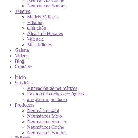
Neumáticos Coche
Neumáticos Baratos
Talleres
Madrid Vallecas
Villalba
Chinchón
Alcalá de Henares
Valencia
Más Talleres
Galería
Videos
Blog
Contácto
Inicio
Servicios
Alineación de neumáticos
Lavado de coches ecológicos
arreglar un pinchazo
Productos
Neumáticos 4×4
Neumáticos Moto
Neumáticos Scooter
Neumáticos Coche
Neumáticos Baratos