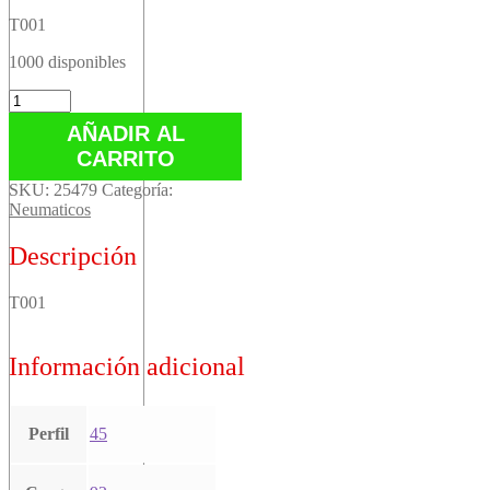
T001
1000 disponibles
T001
cantidad
AÑADIR AL
CARRITO
SKU:
25479
Categoría:
Neumaticos
Descripción
T001
Información adicional
Perfil
45