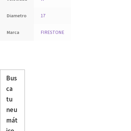
Diametro
17
Marca
FIRESTONE
Bus
ca
tu
neu
mát
ico