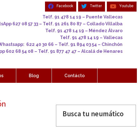
Facebook
Twitter
Youtube
Telf. 91 478 14 19 – Puente Vallecas
App 627 08 57 33 – Telf. 91 261 80 87 – Collado Villalba
Telf. 91 478 14 19 – Méndez Álvaro
Telf. 91 478 14 19 – Vallecas
Whastsapp: 622 40 30 66 – Telf. 91 894 03 54 – Chinchón
p 602 68 54 08 – Telf. 91 877 47 47 – Alcalá de Henares
os
Blog
Contácto
ón
Busca tu neumático