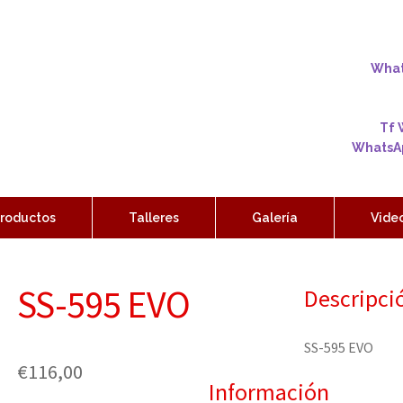
Whats
Tf 
WhatsAp
roductos
Talleres
Galería
Vide
SS-595 EVO
Descripci
SS-595 EVO
€
116,00
Información