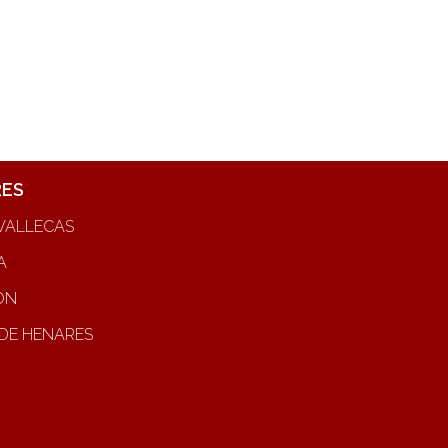
RES
VALLECAS
A
ON
DE HENARES