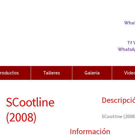
Whats
Tf 
WhatsAp
roductos
Talleres
Galería
Vide
SCootline
Descripci
(2008)
SCootline (2008
Información