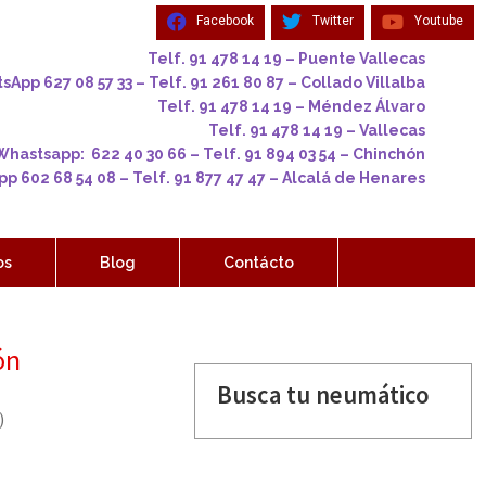
Facebook
Twitter
Youtube
Telf. 91 478 14 19 – Puente Vallecas
App 627 08 57 33 – Telf. 91 261 80 87 – Collado Villalba
Telf. 91 478 14 19 – Méndez Álvaro
Telf. 91 478 14 19 – Vallecas
Whastsapp: 622 40 30 66 – Telf. 91 894 03 54 – Chinchón
p 602 68 54 08 – Telf. 91 877 47 47 – Alcalá de Henares
os
Blog
Contácto
ón
Busca tu neumático
)