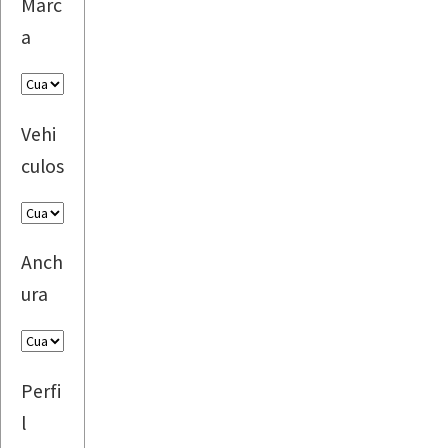
Marc
a
Vehi
culos
Anch
ura
Perfi
l