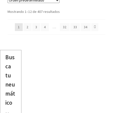
Mostrando 1–12 de 407 resultados
1
2
3
4
…
32
33
34
Bus
ca
tu
neu
mát
ico