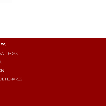
RES
VALLECAS
A
ON
DE HENARES