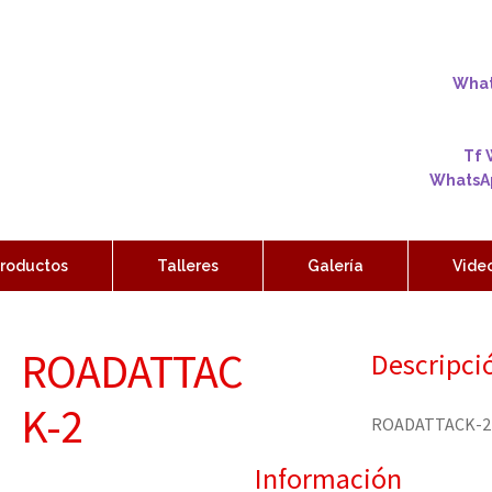
Whats
Tf 
WhatsAp
roductos
Talleres
Galería
Vide
ROADATTAC
Descripci
K-2
ROADATTACK-2
Información