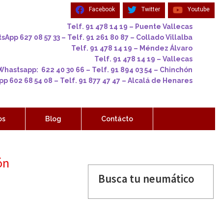
Facebook
Twitter
Youtube
Telf. 91 478 14 19 – Puente Vallecas
App 627 08 57 33 – Telf. 91 261 80 87 – Collado Villalba
Telf. 91 478 14 19 – Méndez Álvaro
Telf. 91 478 14 19 – Vallecas
Whastsapp: 622 40 30 66 – Telf. 91 894 03 54 – Chinchón
p 602 68 54 08 – Telf. 91 877 47 47 – Alcalá de Henares
os
Blog
Contácto
ón
Busca tu neumático