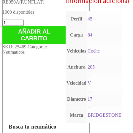
Información adicional
RE050A(RUNFLAT)
1000 disponibles
Perfil
45
RE050A(RUNFLAT)
cantidad
AÑADIR AL
Carga
84
CARRITO
SKU:
25469
Categoría:
Vehiculos
Coche
Neumaticos
Anchura
205
Velocidad
V
Diametro
17
Marca
BRIDGESTONE
Busca tu neumático