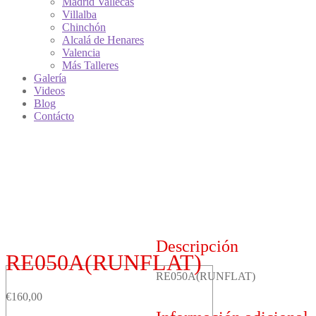
Madrid Vallecas
Villalba
Chinchón
Alcalá de Henares
Valencia
Más Talleres
Galería
Videos
Blog
Contácto
Descripción
RE050A(RUNFLAT)
RE050A(RUNFLAT)
€
160,00