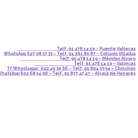
Telf. 91 478 14 19 – Puente Vallecas
WhatsApp 627 08 57 33 – Telf. 91 261 80 87 – Collado Villalba
Telf. 91 478 14 19 – Méndez Álvaro
Telf. 91 478 14 19 – Vallecas
Tf Whastsapp: 622 40 30 66 – Telf. 91 894 03 54 – Chinchón
hatsApp 602 68 54 08 – Telf. 91 877 47 47 – Alcalá de Henares