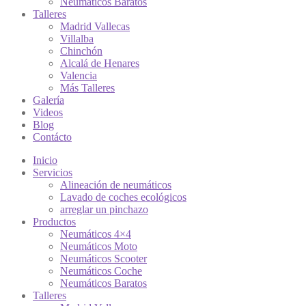
Neumáticos Baratos
Talleres
Madrid Vallecas
Villalba
Chinchón
Alcalá de Henares
Valencia
Más Talleres
Galería
Videos
Blog
Contácto
Inicio
Servicios
Alineación de neumáticos
Lavado de coches ecológicos
arreglar un pinchazo
Productos
Neumáticos 4×4
Neumáticos Moto
Neumáticos Scooter
Neumáticos Coche
Neumáticos Baratos
Talleres