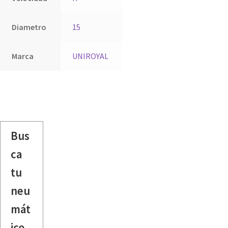
Diametro
15
Marca
UNIROYAL
Bus
ca
tu
neu
mát
ico