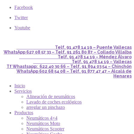
Facebook
Twitter
Youtube
Telf. 91 478 14 19 – Puente Vallecas
WhatsApp 627 08 57 33 – Telf. 91 261 80 87 – Collado Villalba
Telf. 91 478 14 19 – Méndez Álvaro
Telf. 91 478 14 19 – Vallecas
Tf Whastsapp: 622 40 30 66 – Telf. 91 894 03 54 – Chinchón
WhatsApp 602 68 54 08 – Telf. 91 877 47 47 – Alcalá de
Henares
Inicio
Servicios
Alineación de neumáticos
Lavado de coches ecológicos
arreglar un pinchazo
Productos
Neumáticos 4×4
Neumáticos Moto
Neumáticos Scooter