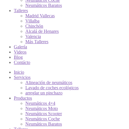
Neumáticos Coche
Neumáticos Baratos
Talleres
Madrid Vallecas
Villalba
Chinchón
Alcalá de Henares
Valencia
Más Talleres
Galería
Videos
Blog
Contácto
Inicio
Servicios
Alineación de neumáticos
Lavado de coches ecológicos
arreglar un pinchazo
Productos
Neumáticos 4×4
Neumáticos Moto
Neumáticos Scooter
Neumáticos Coche
Neumáticos Baratos