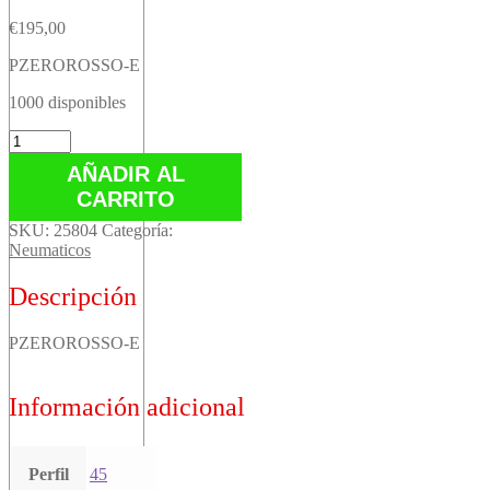
€
195,00
PZEROROSSO-E
1000 disponibles
PZEROROSSO-
E
AÑADIR AL
cantidad
CARRITO
SKU:
25804
Categoría:
Neumaticos
Descripción
PZEROROSSO-E
Información adicional
Perfil
45