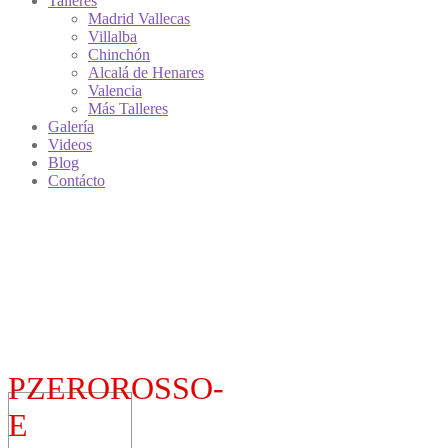
Talleres
Madrid Vallecas
Villalba
Chinchón
Alcalá de Henares
Valencia
Más Talleres
Galería
Videos
Blog
Contácto
PZEROROSSO-
E