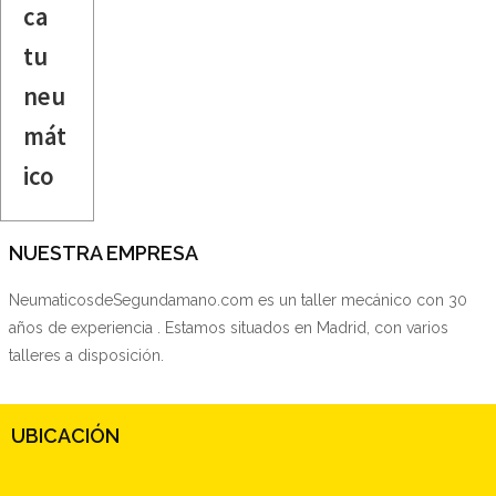
ca
tu
neu
mát
ico
NUESTRA EMPRESA
NeumaticosdeSegundamano.com es un taller mecánico con 30
años de experiencia . Estamos situados en Madrid, con varios
talleres a disposición.
UBICACIÓN