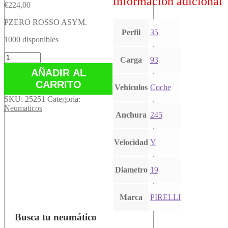
Información adicional
€
224,00
PZERO ROSSO ASYM.
Perfil
35
1000 disponibles
PZERO
Carga
93
ROSSO
AÑADIR AL
ASYM.
CARRITO
cantidad
Vehiculos
Coche
SKU:
25251
Categoría:
Neumaticos
Anchura
245
Velocidad
Y
Diametro
19
Marca
PIRELLI
Busca tu neumático