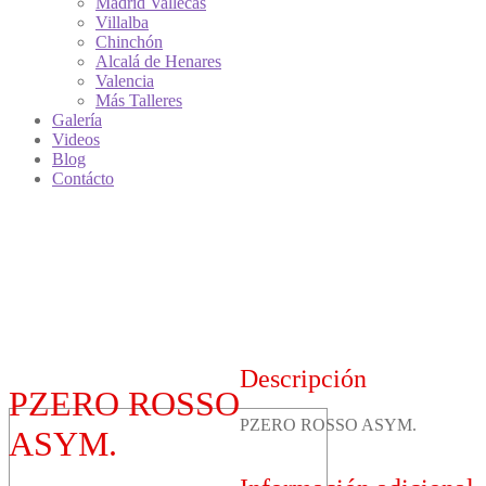
Madrid Vallecas
Villalba
Chinchón
Alcalá de Henares
Valencia
Más Talleres
Galería
Videos
Blog
Contácto
Descripción
PZERO ROSSO
PZERO ROSSO ASYM.
ASYM.