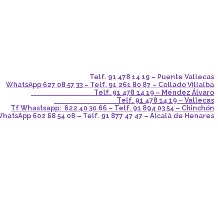
Telf. 91 478 14 19 – Puente Vallecas
WhatsApp 627 08 57 33 – Telf. 91 261 80 87 – Collado Villalba
Telf. 91 478 14 19 – Méndez Álvaro
Telf. 91 478 14 19 – Vallecas
Tf Whastsapp: 622 40 30 66 – Telf. 91 894 03 54 – Chinchón
hatsApp 602 68 54 08 – Telf. 91 877 47 47 – Alcalá de Henares