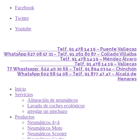
Facebook
Twitter
Youtube
Telf. 91 478 14 19 – Puente Vallecas
WhatsApp 627 08 57 33 – Telf. 91 261 80 87 – Collado Villalba
Telf. 91 478 14 19 – Méndez Álvaro
Telf. 91 478 14 19 – Vallecas
Tf Whastsapp: 622 40 30 66 – Telf. 91 894 03 54 – Chinchón
WhatsApp 602 68 54 08 – Telf. 91 877 47 47 – Alcalá de
Henares
Inicio
Servicios
Alineación de neumáticos
Lavado de coches ecológicos
arreglar un pinchazo
Productos
Neumáticos 4×4
Neumáticos Moto
Neumáticos Scooter