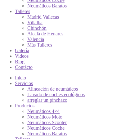
Neumáticos Coche
Neumáticos Baratos
Talleres
Madrid Vallecas
Villalba
Chinchón
Alcalá de Henares
Valencia
Más Talleres
Galería
Videos
Blog
Contácto
Inicio
Servicios
Alineación de neumáticos
Lavado de coches ecológicos
arreglar un pinchazo
Productos
Neumáticos 4×4
Neumáticos Moto
Neumáticos Scooter
Neumáticos Coche
Neumáticos Baratos