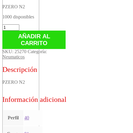
PZERO N2
1000 disponibles
PZERO
N2
AÑADIR AL
cantidad
CARRITO
SKU:
25270
Categoría:
Neumaticos
Descripción
PZERO N2
Información adicional
Perfil
40