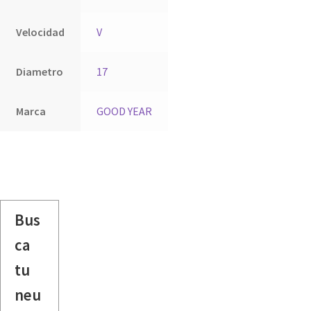
Velocidad
V
Diametro
17
Marca
GOOD YEAR
Bus
ca
tu
neu