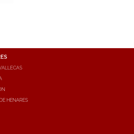
RES
VALLECAS
A
ON
DE HENARES