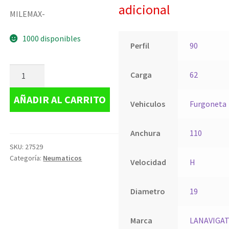
adicional
MILEMAX-
1000 disponibles
Perfil
90
Carga
62
AÑADIR AL CARRITO
Vehiculos
Furgoneta
Anchura
110
SKU:
27529
Categoría:
Neumaticos
Velocidad
H
Diametro
19
Marca
LANAVIGA