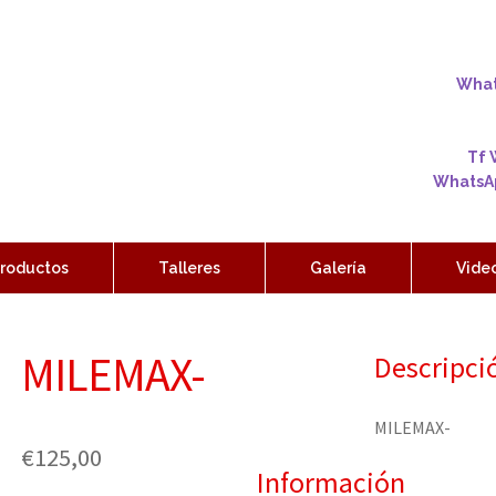
Whats
Tf 
WhatsAp
roductos
Talleres
Galería
Vide
MILEMAX-
Descripci
MILEMAX-
€
125,00
Información