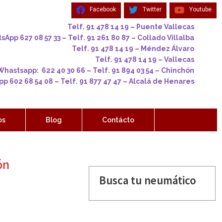
Facebook
Twitter
Youtube
Telf. 91 478 14 19 – Puente Vallecas
App 627 08 57 33 – Telf. 91 261 80 87 – Collado Villalba
Telf. 91 478 14 19 – Méndez Álvaro
Telf. 91 478 14 19 – Vallecas
Whastsapp: 622 40 30 66 – Telf. 91 894 03 54 – Chinchón
p 602 68 54 08 – Telf. 91 877 47 47 – Alcalá de Henares
os
Blog
Contácto
ón
Busca tu neumático