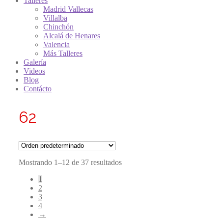
Talleres
Madrid Vallecas
Villalba
Chinchón
Alcalá de Henares
Valencia
Más Talleres
Galería
Videos
Blog
Contácto
62
Mostrando 1–12 de 37 resultados
1
2
3
4
→