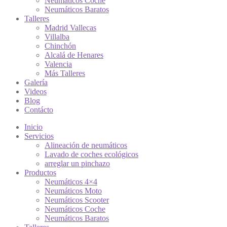
Neumáticos Coche
Neumáticos Baratos
Talleres
Madrid Vallecas
Villalba
Chinchón
Alcalá de Henares
Valencia
Más Talleres
Galería
Videos
Blog
Contácto
Inicio
Servicios
Alineación de neumáticos
Lavado de coches ecológicos
arreglar un pinchazo
Productos
Neumáticos 4×4
Neumáticos Moto
Neumáticos Scooter
Neumáticos Coche
Neumáticos Baratos