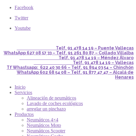
Facebook
Twitter
Youtube
Telf. 91 478 14 19 – Puente Vallecas
WhatsApp 627 08 57 33 – Telf. 91 261 80 87 – Collado Villalba
Telf. 91 478 14 19 – Méndez Álvaro
Telf. 91 478 14 19 – Vallecas
Tf Whastsapp: 622 40 30 66 – Telf. 91 894 03 54 – Chinchón
WhatsApp 602 68 54 08 – Telf. 91 877 47 47 – Alcalá de
Henares
Inicio
Servicios
Alineación de neumáticos
Lavado de coches ecológicos
arreglar un pinchazo
Productos
Neumáticos 4×4
Neumáticos Moto
Neumáticos Scooter