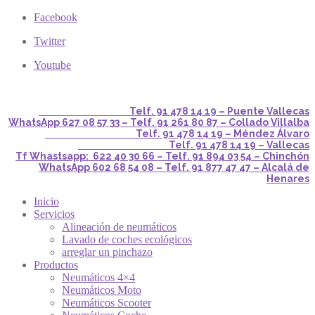
Facebook
Twitter
Youtube
Telf. 91 478 14 19 – Puente Vallecas
WhatsApp 627 08 57 33 – Telf. 91 261 80 87 – Collado Villalba
Telf. 91 478 14 19 – Méndez Álvaro
Telf. 91 478 14 19 – Vallecas
Tf Whastsapp: 622 40 30 66 – Telf. 91 894 03 54 – Chinchón
WhatsApp 602 68 54 08 – Telf. 91 877 47 47 – Alcalá de
Henares
Inicio
Servicios
Alineación de neumáticos
Lavado de coches ecológicos
arreglar un pinchazo
Productos
Neumáticos 4×4
Neumáticos Moto
Neumáticos Scooter