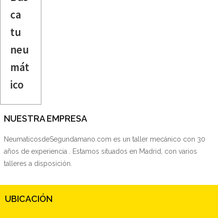
ca
tu
neu
mát
ico
NUESTRA EMPRESA
NeumaticosdeSegundamano.com es un taller mecánico con 30
años de experiencia . Estamos situados en Madrid, con varios
talleres a disposición.
UBICACIÓN