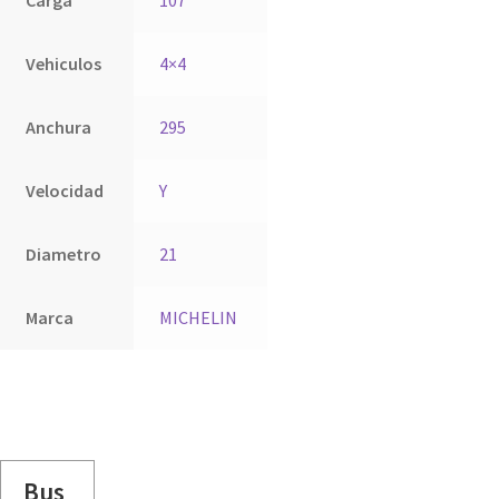
Vehiculos
4×4
Anchura
295
Velocidad
Y
Diametro
21
Marca
MICHELIN
Bus