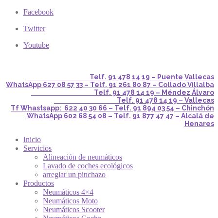
Facebook
Twitter
Youtube
Telf. 91 478 14 19 – Puente Vallecas
WhatsApp 627 08 57 33 – Telf. 91 261 80 87 – Collado Villalba
Telf. 91 478 14 19 – Méndez Álvaro
Telf. 91 478 14 19 – Vallecas
Tf Whastsapp: 622 40 30 66 – Telf. 91 894 03 54 – Chinchón
WhatsApp 602 68 54 08 – Telf. 91 877 47 47 – Alcalá de
Henares
Inicio
Servicios
Alineación de neumáticos
Lavado de coches ecológicos
arreglar un pinchazo
Productos
Neumáticos 4×4
Neumáticos Moto
Neumáticos Scooter