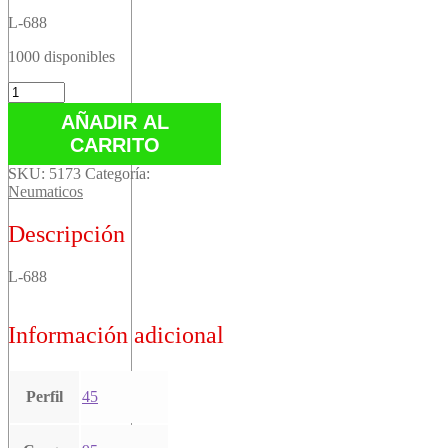
L-688
1000 disponibles
L-
688
AÑADIR AL
cantidad
CARRITO
SKU:
5173
Categoría:
Neumaticos
Descripción
L-688
Información adicional
Perfil
45