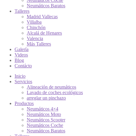
Neumáticos Coche
Neumáticos Baratos
Talleres
Madrid Vallecas
Villalba
Chinchón
Alcalá de Henares
Valencia
Más Talleres
Galería
Videos
Blog
Contácto
Inicio
Servicios
Alineación de neumáticos
Lavado de coches ecológicos
arreglar un pinchazo
Productos
Neumáticos 4×4
Neumáticos Moto
Neumáticos Scooter
Neumáticos Coche
Neumáticos Baratos