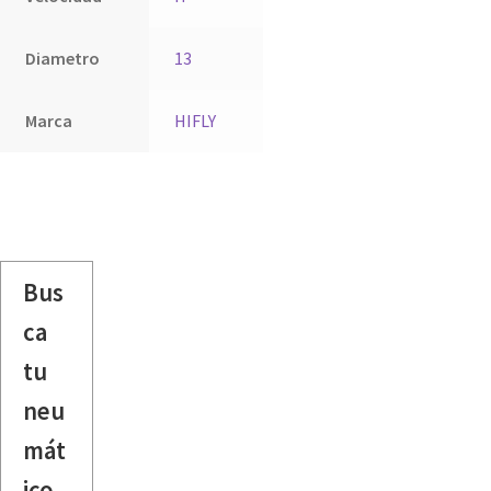
Diametro
13
Marca
HIFLY
Bus
ca
tu
neu
mát
ico