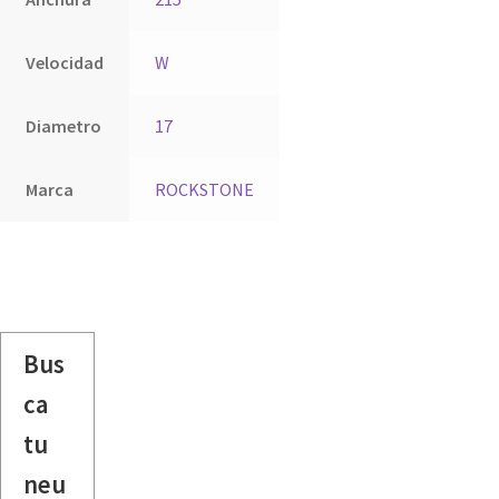
Velocidad
W
Diametro
17
Marca
ROCKSTONE
Bus
ca
tu
neu