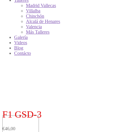
Talleres
Madrid Vallecas
Villalba
Chinchón
Alcalá de Henares
Valencia
Más Talleres
Galería
Videos
Blog
Contácto
F1 GSD-3
€
46,00