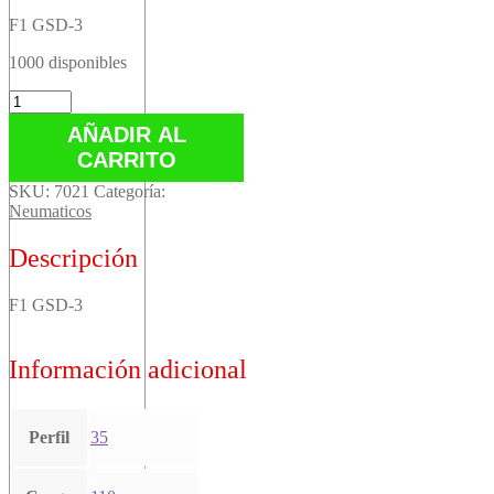
F1 GSD-3
1000 disponibles
F1
GSD-
AÑADIR AL
3
CARRITO
cantidad
SKU:
7021
Categoría:
Neumaticos
Descripción
F1 GSD-3
Información adicional
Perfil
35