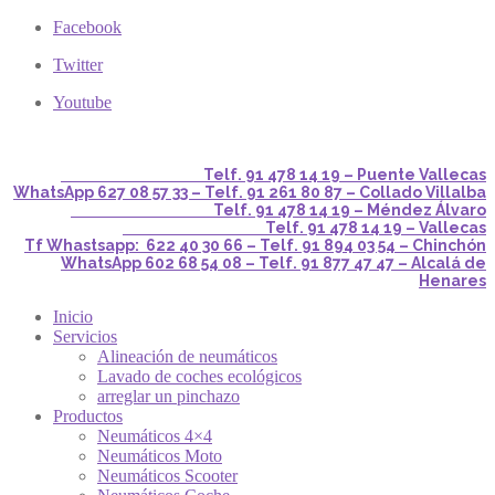
Facebook
Twitter
Youtube
Telf. 91 478 14 19 – Puente Vallecas
WhatsApp 627 08 57 33 – Telf. 91 261 80 87 – Collado Villalba
Telf. 91 478 14 19 – Méndez Álvaro
Telf. 91 478 14 19 – Vallecas
Tf Whastsapp: 622 40 30 66 – Telf. 91 894 03 54 – Chinchón
WhatsApp 602 68 54 08 – Telf. 91 877 47 47 – Alcalá de
Henares
Inicio
Servicios
Alineación de neumáticos
Lavado de coches ecológicos
arreglar un pinchazo
Productos
Neumáticos 4×4
Neumáticos Moto
Neumáticos Scooter