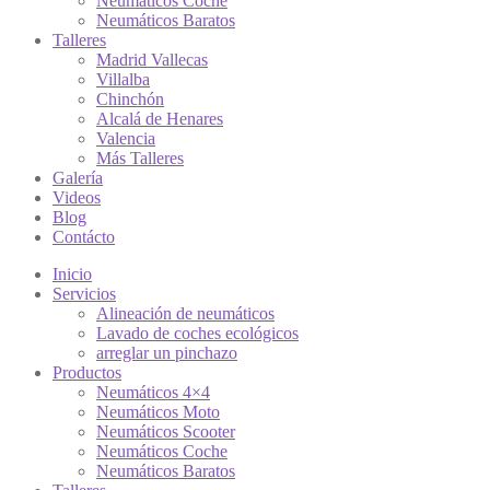
Neumáticos Coche
Neumáticos Baratos
Talleres
Madrid Vallecas
Villalba
Chinchón
Alcalá de Henares
Valencia
Más Talleres
Galería
Videos
Blog
Contácto
Inicio
Servicios
Alineación de neumáticos
Lavado de coches ecológicos
arreglar un pinchazo
Productos
Neumáticos 4×4
Neumáticos Moto
Neumáticos Scooter
Neumáticos Coche
Neumáticos Baratos