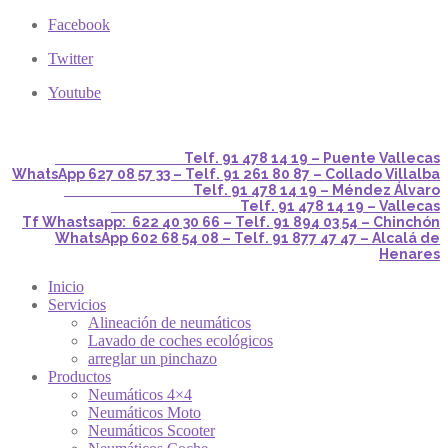
Facebook
Twitter
Youtube
Telf. 91 478 14 19 – Puente Vallecas
WhatsApp 627 08 57 33 – Telf. 91 261 80 87 – Collado Villalba
Telf. 91 478 14 19 – Méndez Álvaro
Telf. 91 478 14 19 – Vallecas
Tf Whastsapp: 622 40 30 66 – Telf. 91 894 03 54 – Chinchón
WhatsApp 602 68 54 08 – Telf. 91 877 47 47 – Alcalá de
Henares
Inicio
Servicios
Alineación de neumáticos
Lavado de coches ecológicos
arreglar un pinchazo
Productos
Neumáticos 4×4
Neumáticos Moto
Neumáticos Scooter