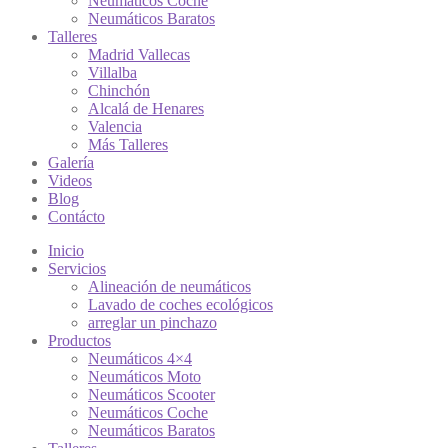
Neumáticos Coche
Neumáticos Baratos
Talleres
Madrid Vallecas
Villalba
Chinchón
Alcalá de Henares
Valencia
Más Talleres
Galería
Videos
Blog
Contácto
Inicio
Servicios
Alineación de neumáticos
Lavado de coches ecológicos
arreglar un pinchazo
Productos
Neumáticos 4×4
Neumáticos Moto
Neumáticos Scooter
Neumáticos Coche
Neumáticos Baratos