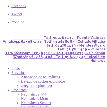
Facebook
Twitter
Youtube
Telf. 91 478 14 19 – Puente Vallecas
WhatsApp 627 08 57 33 – Telf. 91 261 80 87 – Collado Villalba
Telf. 91 478 14 19 – Méndez Álvaro
Telf. 91 478 14 19 – Vallecas
Tf Whastsapp: 622 40 30 66 – Telf. 91 894 03 54 – Chinchón
WhatsApp 602 68 54 08 – Telf. 91 877 47 47 – Alcalá de
Henares
Inicio
Servicios
Alineación de neumáticos
Lavado de coches ecológicos
arreglar un pinchazo
Productos
Neumáticos 4×4
Neumáticos Moto
Neumáticos Scooter