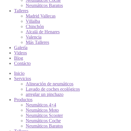
Neumáticos Coche
Neumáticos Baratos
Talleres
Madrid Vallecas
Villalba
Chinchón
Alcalá de Henares
Valencia
Más Talleres
Galería
Videos
Blog
Contácto
Inicio
Servicios
Alineación de neumáticos
Lavado de coches ecológicos
arreglar un pinchazo
Productos
Neumáticos 4×4
Neumáticos Moto
Neumáticos Scooter
Neumáticos Coche
Neumáticos Baratos