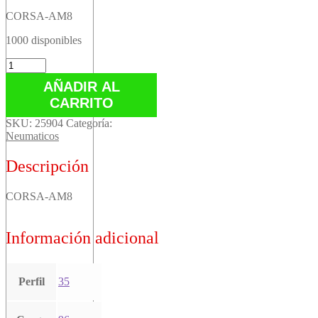
CORSA-AM8
1000 disponibles
CORSA-
AM8
AÑADIR AL
cantidad
CARRITO
SKU:
25904
Categoría:
Neumaticos
Descripción
CORSA-AM8
Información adicional
Perfil
35