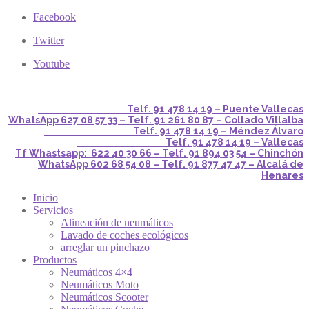
Facebook
Twitter
Youtube
Telf. 91 478 14 19 – Puente Vallecas
WhatsApp 627 08 57 33 – Telf. 91 261 80 87 – Collado Villalba
Telf. 91 478 14 19 – Méndez Álvaro
Telf. 91 478 14 19 – Vallecas
Tf Whastsapp: 622 40 30 66 – Telf. 91 894 03 54 – Chinchón
WhatsApp 602 68 54 08 – Telf. 91 877 47 47 – Alcalá de
Henares
Inicio
Servicios
Alineación de neumáticos
Lavado de coches ecológicos
arreglar un pinchazo
Productos
Neumáticos 4×4
Neumáticos Moto
Neumáticos Scooter