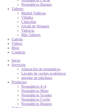
Neumáticos Coche
Neumáticos Baratos
Talleres
Madrid Vallecas
Villalba
Chinchón
Alcalá de Henares
Valencia
Más Talleres
Galería
Videos
Blog
Contácto
Inicio
Servicios
Alineación de neumáticos
Lavado de coches ecológicos
arreglar un pinchazo
Productos
Neumáticos 4×4
Neumáticos Moto
Neumáticos Scooter
Neumáticos Coche
Neumáticos Baratos