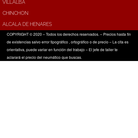
VILLALBA
CHINCHON
ALCALA DE HENARES
COPYRIGHT © 2020 – Todos los derechos reservados. – Precios hasta fin
de existencias salvo error tipográfico , ortográfico o de precio – La cita es
orientativa, puede variar en función del trabajo – El jefe de taller te
aclarará el precio del neumático que buscas.